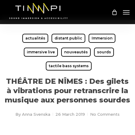
Skip
Me
to
main
content
actualités
distant public
Immersion
immersive live
nouveautés
sourds
tactile bass systems
THÉÂTRE DE NÎMES : Des gilets
à vibrations pour retranscrire la
musique aux personnes sourdes
By
Anna Svenska
26 March 2019
No Comments