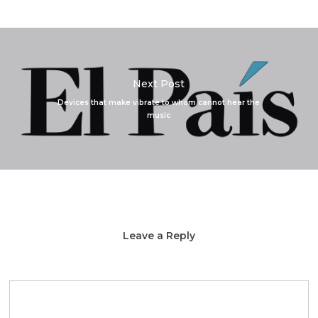
Next Post
Devices that make vibrate to whom cannot hear the
music
Leave a Reply