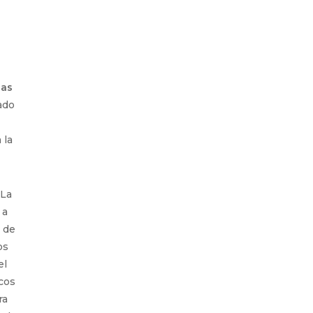
nas
ado
 la
La
 a
a de
os
el
cos
ra