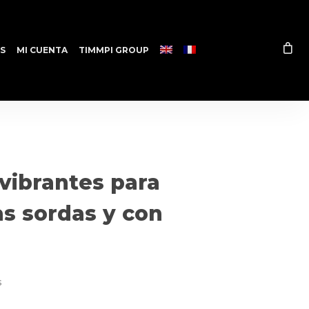
S
MI CUENTA
TIMMPI GROUP
vibrantes para
as sordas y con
s