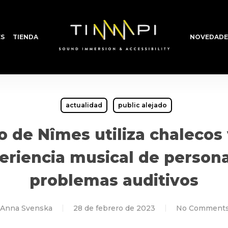
S
TIENDA
NOVEDADE
actualidad
public alejado
o de Nîmes utiliza chalecos 
eriencia musical de person
problemas auditivos
Anna Svenska
28 de febrero de 2023
No Comment