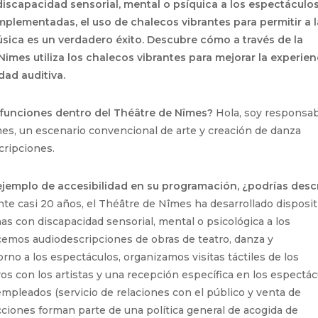
discapacidad sensorial, mental o psíquica a los espectáculo
implementadas, el uso de chalecos vibrantes para permitir a 
úsica es un verdadero éxito. Descubre cómo a través de la
imes utiliza los chalecos vibrantes para mejorar la experien
dad auditiva.
s funciones dentro del Théâtre de Nîmes?
Hola, soy responsa
mes, un escenario convencional de arte y creación de danza
ripciones.
jemplo de accesibilidad en su programación, ¿podrías descr
te casi 20 años, el Théâtre de Nîmes ha desarrollado disposit
nas con discapacidad sensorial, mental o psicológica a los
emos audiodescripciones de obras de teatro, danza y
no a los espectáculos, organizamos visitas táctiles de los
tros con los artistas y una recepción específica en los espectá
empleados (servicio de relaciones con el público y venta de
cciones forman parte de una política general de acogida de