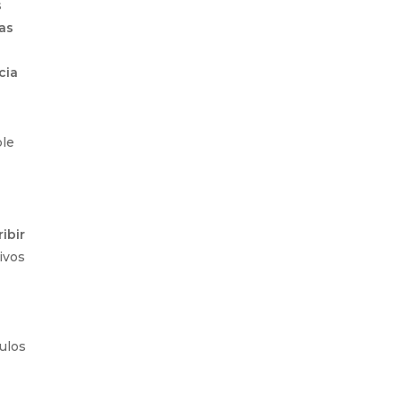
s
las
cia
ble
ibir
ivos
culos