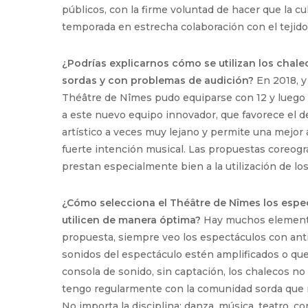
públicos, con la firme voluntad de hacer que la cu
temporada en estrecha colaboración con el tejido a
¿Podrías explicarnos cómo se utilizan los chale
sordas y con problemas de audición?
En 2018, y
Théâtre de Nîmes pudo equiparse con 12 y luego c
a este nuevo equipo innovador, que favorece el d
artístico a veces muy lejano y permite una mejor
fuerte intención musical. Las propuestas coreográ
prestan especialmente bien a la utilización de lo
¿Cómo selecciona el Théâtre de Nîmes los espec
utilicen de manera óptima?
Hay muchos elementos 
propuesta, siempre veo los espectáculos con anti
sonidos del espectáculo estén amplificados o que 
consola de sonido, sin captación, los chalecos n
tengo regularmente con la comunidad sorda que me
No importa la disciplina: danza, música, teatro,