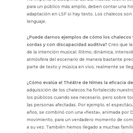
para un público más amplio, deben contar una hi
adaptación en LSF si hay texto. Los chalecos son
lenguaje.
¿Puede darnos ejemplos de cómo los chalecos v
sordas y con discapacidad auditiva?
Creo que la
de la intención musical. Ritmo, dinámica, intensi
atmósfera del escenario de manera bastante preci
parte de texto y música en vivo, realmente se lle
¿Cómo evalúa el Théâtre de Nîmes la eficacia del
adquisición de los chalecos ha fortalecido nues
los públicos cuando sea necesario, pero sobre to
las personas afectadas. Por ejemplo, el espectá
años, se combinó con una «fiesta», animada por DJ 
movimiento, para un verdadero momento de compar
a su vez. También hemos llegado a muchas familia