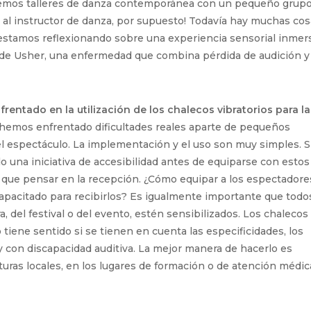
remos talleres de danza contemporánea con un pequeño grup
 al instructor de danza, por supuesto! Todavía hay muchas co
 estamos reflexionando sobre una experiencia sensorial inmer
 de Usher, una enfermedad que combina pérdida de audición y
entado en la utilización de los chalecos vibratorios para la
emos enfrentado dificultades reales aparte de pequeños
l espectáculo. La implementación y el uso son muy simples. S
o una iniciativa de accesibilidad antes de equiparse con estos
Hay que pensar en la recepción. ¿Cómo equipar a los espectadore
capacitado para recibirlos? Es igualmente importante que todo
ra, del festival o del evento, estén sensibilizados. Los chalecos
 tiene sentido si se tienen en cuenta las especificidades, los
y con discapacidad auditiva. La mejor manera de hacerlo es
turas locales, en los lugares de formación o de atención médic