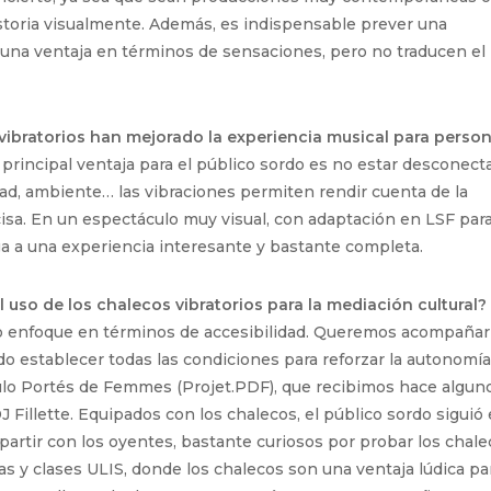
storia visualmente. Además, es indispensable prever una
 una ventaja en términos de sensaciones, pero no traducen el
ibratorios han mejorado la experiencia musical para perso
 principal ventaja para el público sordo es no estar desconect
dad, ambiente… las vibraciones permiten rendir cuenta de la
sa. En un espectáculo muy visual, con adaptación en LSF para
ga a una experiencia interesante y bastante completa.
 uso de los chalecos vibratorios para la mediación cultural?
tro enfoque en términos de accesibilidad. Queremos acompañar
do establecer todas las condiciones para reforzar la autonomí
culo Portés de Femmes (Projet.PDF), que recibimos hace algun
Fillette. Equipados con los chalecos, el público sordo siguió 
tir con los oyentes, bastante curiosos por probar los chale
s y clases ULIS, donde los chalecos son una ventaja lúdica pa