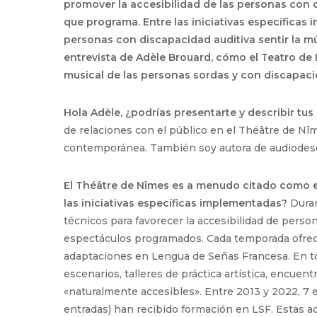
promover la accesibilidad de las personas con 
que programa. Entre las iniciativas específicas 
personas con discapacidad auditiva sentir la m
entrevista de Adèle Brouard, cómo el Teatro de N
musical de las personas sordas y con discapaci
Hola Adèle, ¿podrías presentarte y describir tu
de relaciones con el público en el Théâtre de Nî
contemporánea. También soy autora de audiodesc
El Théâtre de Nîmes es a menudo citado como e
las iniciativas específicas implementadas?
Duran
técnicos para favorecer la accesibilidad de perso
espectáculos programados. Cada temporada ofrec
adaptaciones en Lengua de Señas Francesa. En tor
escenarios, talleres de práctica artística, encuen
«naturalmente accesibles». Entre 2013 y 2022, 7 
entradas) han recibido formación en LSF. Estas a