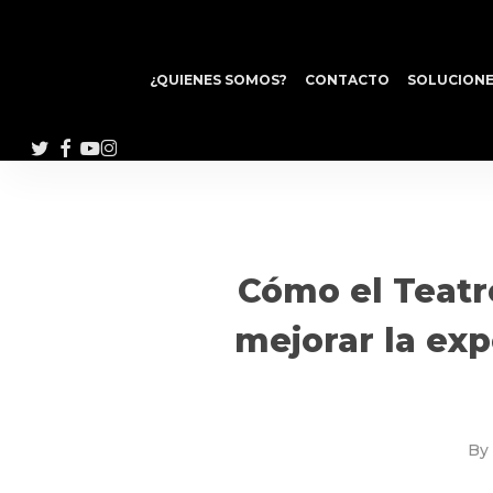
Skip
to
main
¿QUIENES SOMOS?
CONTACTO
SOLUCIONE
content
TWITTER
FACEBOOK
YOUTUBE
INSTAGRAM
Cómo el Teatr
mejorar la exp
By