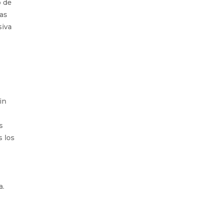
o de
sas
siva
in
s
s los
a.