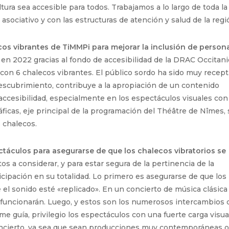
ltura sea accesible para todos. Trabajamos a lo largo de toda la
sociativo y con las estructuras de atención y salud de la regi
cos vibrantes de TiMMPi para mejorar la inclusión de person
 en 2022 gracias al fondo de accesibilidad de la DRAC Occitanie
on 6 chalecos vibrantes. El público sordo ha sido muy recept
escubrimiento, contribuye a la apropiación de un contenido
 accesibilidad, especialmente en los espectáculos visuales con
ficas, eje principal de la programación del Théâtre de Nîmes, 
s chalecos.
táculos para asegurarse de que los chalecos vibratorios se
a considerar, y para estar segura de la pertinencia de la
cipación en su totalidad. Lo primero es asegurarse de que los
el sonido esté «replicado». En un concierto de música clásica
o funcionarán. Luego, y estos son los numerosos intercambios 
 guía, privilegio los espectáculos con una fuerte carga visual
 concierto, ya sea que sean producciones muy contemporáneas o