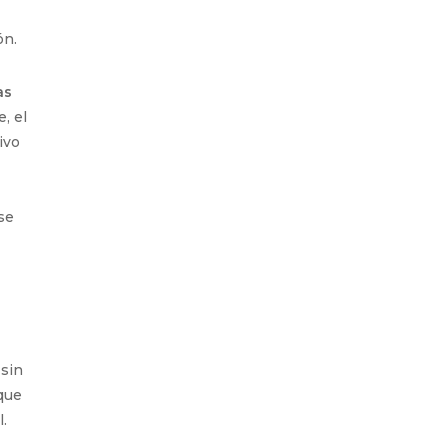
ón.
as
, el
ivo
se
 sin
que
.