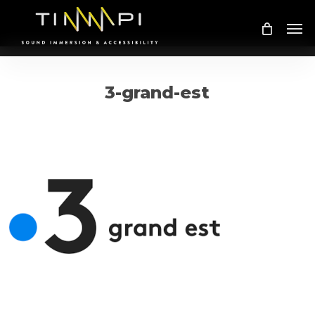
Skip
Me
to
main
content
3-grand-est