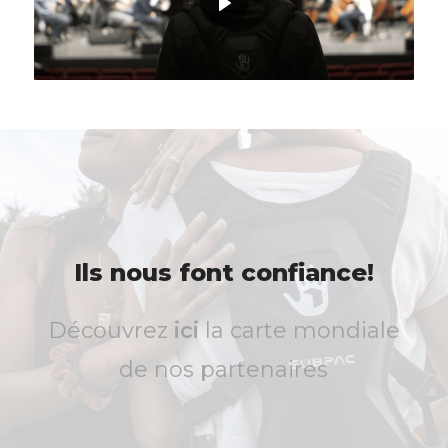
Ils
nous
font
confiance!
Découvrez
ici
la carte mondiale
de nos partenaires