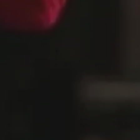
By
Anna Svenska
No Comments