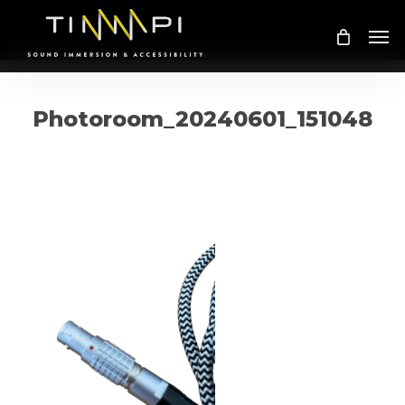
Skip
Me
to
main
content
Photoroom_20240601_151048