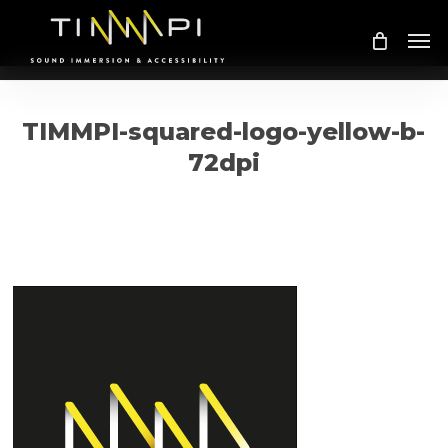
Skip
Me
to
main
content
TIMMPI-squared-logo-yellow-b-
72dpi