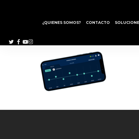
Skip
to
main
¿QUIENES SOMOS?
CONTACTO
SOLUCIONE
content
TWITTER
FACEBOOK
YOUTUBE
INSTAGRAM